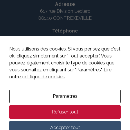
Adresse
617 rue Division Leclerc
88140 CONTREXEVILLE
Téléphone
03 29 08 14 53
Nous utilisons des cookies. Si vous pensez que c'est
Suivez-nous
ok, cliquez simplement sur "Tout accepter". Vous
pouvez également choisir le type de cookies que
vous souhaitez en cliquant sur "Paramètres".
Lire
notre politique de cookies
CONTACTEZ-NOUS
Paramètres
Mentions légales
Refuser tout
Plan du site
Nécessaire
Accepter tout