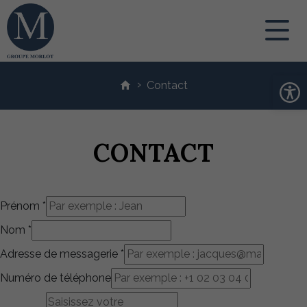
Contenu
›
principal
Contact
Ouv
CONTACT
Prénom
*
Nom
*
Adresse de messagerie
*
Numéro de téléphone