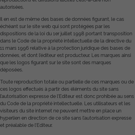
autorisées.
Il en est de même des bases de données figurant, le cas
échéant sur le site web qui sont protégées par les
dispositions de la loi du 1er juillet 1998 portant transposition
dans le Code de la propriété intellectuelle de la directive du
11 mars 1996 relative à la protection juridique des bases de
données, et dont l’éditeur est producteur. Les marques ainsi
que les logos figurant sur le site sont des marques
Nécessaire
Ces cookies
déposées.
ne sont pas
facultatifs. Ils
Toute reproduction totale ou partielle de ces marques ou de
sont
ces logos effectués à partir des éléments du site sans
nécessaires au
l’autorisation expresse de l’Editeur est donc prohibée au sens
fonctionnement
du Code de la propriété intellectuelle. Les utilisateurs et les
du site.
visiteurs du site internet ne peuvent mettre en place un
hyperlien en direction de ce site sans l’autorisation expresse
Statistiques
et préalable de l’Editeur.
Afin que