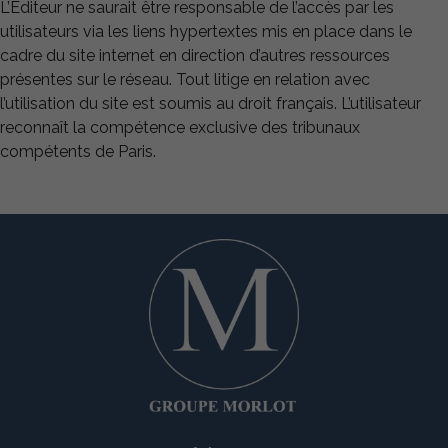
nous
L’Editeur ne saurait être responsable de l’accès par les
puissions
utilisateurs via les liens hypertextes mis en place dans le
améliorer la
cadre du site internet en direction d’autres ressources
fonctionnalité
et la
présentes sur le réseau. Tout litige en relation avec
structure du
l’utilisation du site est soumis au droit français. L’utilisateur
site Web, en
reconnaît la compétence exclusive des tribunaux
fonction de
compétents de Paris.
la façon dont
le site Web
est utilisé.
Experience
Afin que notre
site Web
fonctionne au
mieux lors de
votre visite. Si
vous refusez
ces cookies,
certaines
fonctionnalités