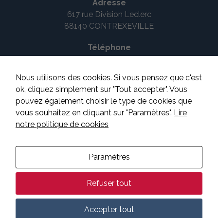
disparaîtront
Adresse
du site.
617 rue Division Leclerc
88140 CONTREXEVILLE
Marketing
Téléphone
En partageant
03 29 08 14 53
vos intérêts et
votre
Nous utilisons des cookies. Si vous pensez que c'est
comportement
Suivez-nous
ok, cliquez simplement sur "Tout accepter". Vous
lorsque vous
visitez notre
pouvez également choisir le type de cookies que
site, vous
vous souhaitez en cliquant sur "Paramètres".
Lire
augmentez
notre politique de cookies
les chances
de voir du
CONTACTEZ-NOUS
contenu et
des offres
Paramètres
personnalisés.
Mentions légales
Refuser tout
Plan du site
Accepter tout
Données personnelles