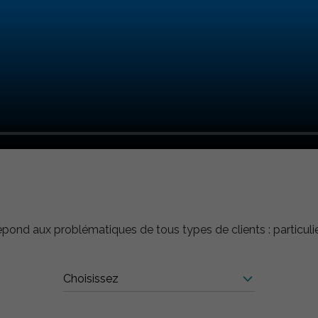
Nécessaire
Ces cookies
ne sont pas
facultatifs. Ils
sont
nécessaires au
fonctionnement
du site.
nd aux problématiques de tous types de clients : particuliers, 
Statistiques
Afin que
nous
puissions
améliorer la
fonctionnalité